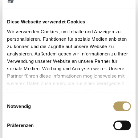
Diese Webseite verwendet Cookies
Wir verwenden Cookies, um Inhalte und Anzeigen zu
03/02/2025
personalisieren, Funktionen für soziale Medien anbieten
Soluware
zu können und die Zugriffe auf unsere Website zu
PARTNERSHIP FOR INTEGRATED SOFTWARE
analysieren. Außerdem geben wir Informationen zu Ihrer
AND HARDWARE SOLUTIONS
Verwendung unserer Website an unsere Partner für
soziale Medien, Werbung und Analysen weiter. Unsere
The two family-run companies Soluware GmbH and kessler
Partner führen diese Informationen möglicherweise mit
systems GmbH are pleased to announce their strategic co-
weiteren Daten zusammen, die Sie ihnen bereitgestellt
operation. The aim of the co-operation is to offer
companies …
haben oder die sie im Rahmen Ihrer Nutzung der Dienste
gesammelt haben.
E
Notwendig
i
n
w
Präferenzen
i
l