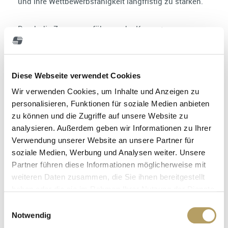
und ihre Wettbewerbsfähigkeit langfristig zu stärken.
Durch die Zusammenführung der Kompetenzen
entsteht ein starkes Netzwerk, das Kunden künftig
noch umfassender unterstützen kann. Die Verbindung
von Softwareentwicklung, technologischer
Diese Webseite verwendet Cookies
Fertigungskompetenz und strategischer Begleitung
durch die Schulz Group schafft ideale
Wir verwenden Cookies, um Inhalte und Anzeigen zu
Voraussetzungen für weiteres Wachstum und
personalisieren, Funktionen für soziale Medien anbieten
innovative Produktentwicklungen.
zu können und die Zugriffe auf unsere Website zu
analysieren. Außerdem geben wir Informationen zu Ihrer
Verwendung unserer Website an unsere Partner für
Der Standort Ravensburg der Soluware im Gebäude der
soziale Medien, Werbung und Analysen weiter. Unsere
Schulz Group bleibt bestehen. Alle Mitarbeiterinnen
Partner führen diese Informationen möglicherweise mit
und Mitarbeiter werden dort weiterhin beschäftigt,
weiteren Daten zusammen, die Sie ihnen bereitgestellt
sodass der Betrieb unverändert fortgeführt wird und
haben oder die sie im Rahmen Ihrer Nutzung der Dienste
Kunden auch künftig auf vertraute Ansprechpartner
gesammelt haben.
und gewohnte Abläufe zählen können.
E
Notwendig
i