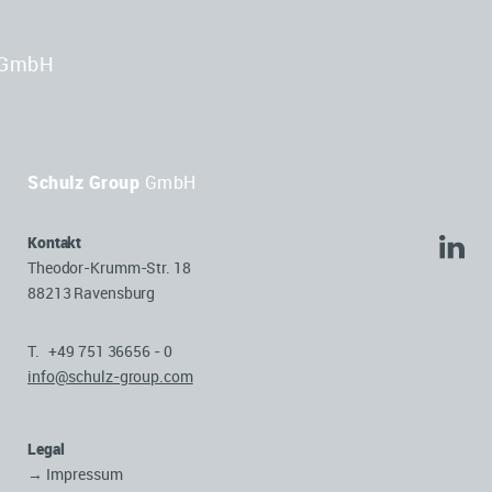
GmbH
Schulz Group
GmbH
Kontakt
Theodor-Krumm-Str. 18
88213 Ravensburg
T. +49 751 36656 - 0
info@schulz-group.com
Legal
→ Impressum